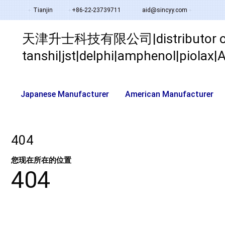
Tianjin
+86-22-23739711
aid@sincyy.com
天津升士科技有限公司|distributor of su
tanshi|jst|delphi|amphenol|piola
Japanese Manufacturer
American Manufacturer
404
您现在所在的位置
404