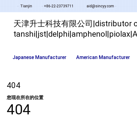
Tianjin
+86-22-23739711
aid@sincyy.com
天津升士科技有限公司|distributor of su
tanshi|jst|delphi|amphenol|piola
Japanese Manufacturer
American Manufacturer
404
您现在所在的位置
404